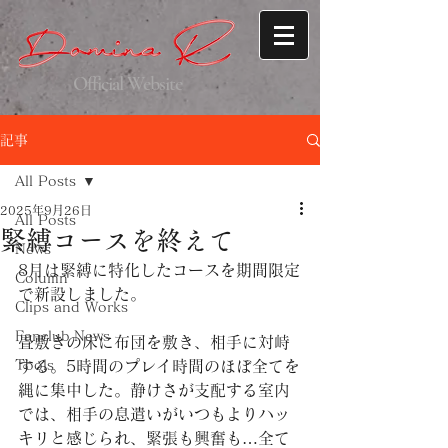
Official Website
記事
All Posts
2025年9月26日
All Posts
緊縛コースを終えて
News
8月は緊縛に特化したコースを期間限定
Column
で新設しました。
Clips and Works
Fanclub News
畳敷きの床に布団を敷き、相手に対峙
Tools
する。5時間のプレイ時間のほぼ全てを
縄に集中した。静けさが支配する室内
では、相手の息遣いがいつもよりハッ
キリと感じられ、緊張も興奮も…全て