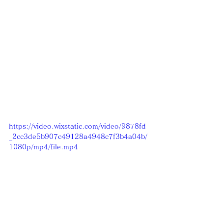
https://video.wixstatic.com/video/9878fd
_2cc3de5b907c49128a4948c7f3b4a04b/
1080p/mp4/file.mp4